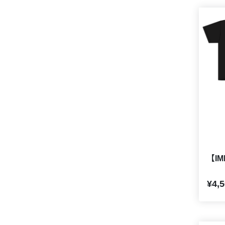
【I
¥4,