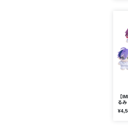
【I
るみ
¥4,