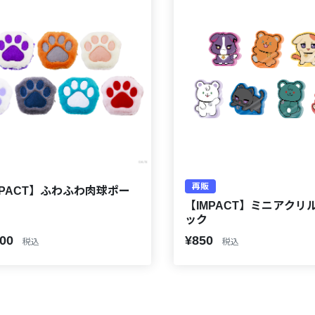
再販
MPACT】ふわふわ肉球ポー
【IMPACT】ミニアクリ
ック
200
¥850
税込
税込