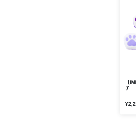
【I
チ
¥2,