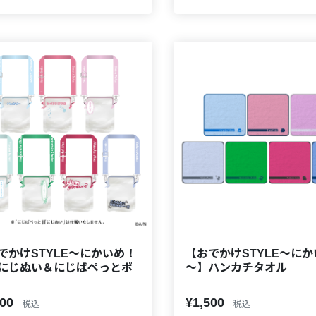
でかけSTYLE～にかいめ！
【おでかけSTYLE～に
にじぬい＆にじぱぺっとポ
～】ハンカチタオル
800
¥1,500
税込
税込