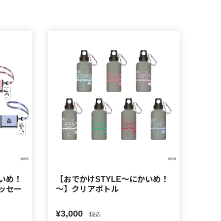
かいめ！
【おでかけSTYLE～にかいめ！
メッセー
～】クリアボトル
¥3,000
税込