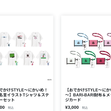
でかけSTYLE～にかいめ！
【おでかけSTYLE～に
名言イラストTシャツ＆ステ
～】BARI-BARI財布＆
ーセット
ジカード
700
¥3,000
税込
税込