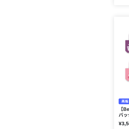
再販
【Be
バッ
¥3,