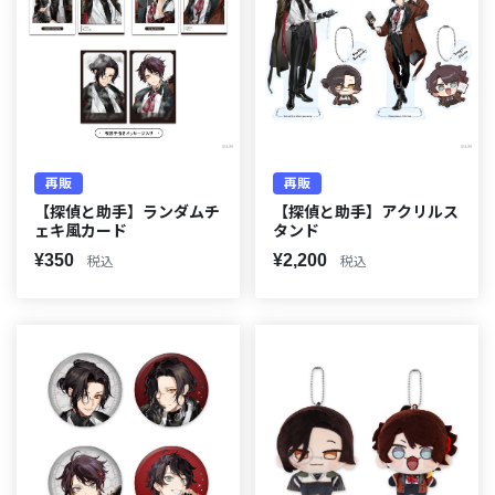
再販
再販
【探偵と助手】ランダムチ
【探偵と助手】アクリルス
ェキ風カード
タンド
¥350
¥2,200
税込
税込