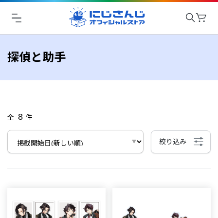
探偵と助手
8
全
件
絞り込み