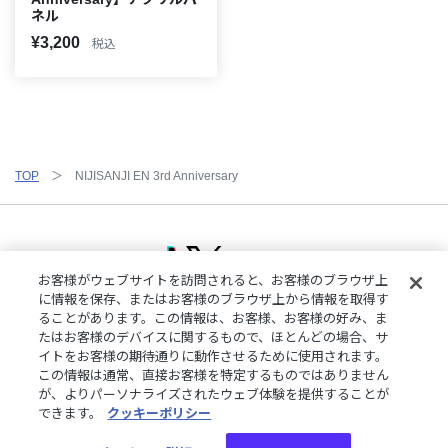
ネル
¥3,200
税込
TOP
NIJISANJI EN 3rd Anniversary
お客様がウェブサイトを訪問されると、お客様のブラウザ上
に情報を保存、またはお客様のブラウザ上から情報を取得す
ることがあります。この情報は、お客様、お客様の好み、ま
ご利用規約
特定商取引法に基づく表記
プライバシーポリシー
たはお客様のデバイスに関するもので、ほとんどの場合、サ
ご利用ガイド
よくある質問
お問い合わせ
にじさんじ公式サイト
イトをお客様の期待通りに動作させるために使用されます。
クッキーの詳細
この情報は通常、直接お客様を特定するものではありません
が、よりパーソナライズされたウェブ体験を提供することが
できます。
クッキーポリシー