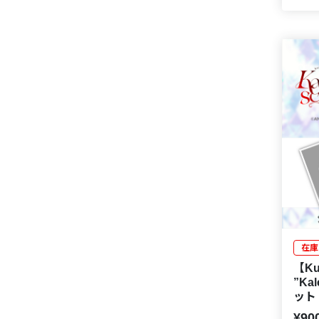
在庫
【Kuz
”Ka
ット
¥90