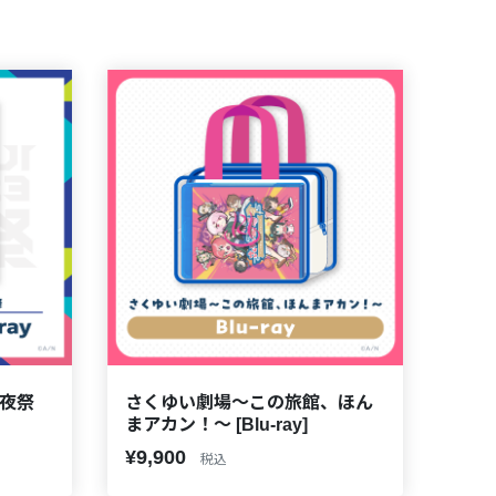
前夜祭
さくゆい劇場〜この旅館、ほん
まアカン！〜 [Blu-ray]
¥9,900
税込