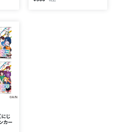
税込
【にじ
ンカー