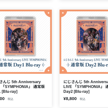
んじ 5th Anniversary
にじさんじ 5th Annivers
E 「SYMPHONIA」 通常版
LIVE 「SYMPHONIA」
 [Blu-ray]
Day2 [Blu-ray]
800
¥8,800
税込
税込