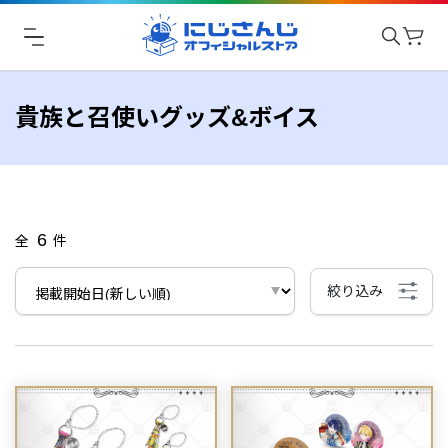
貴族と召使いグッズ&ボイス
6
全
件
絞り込み