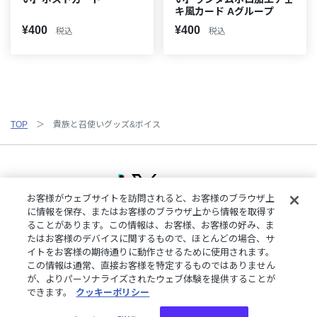
キ風カード Aグループ
¥400
¥400
税込
税込
TOP
貴族と召使いグッズ&ボイス
お客様がウェブサイトを訪問されると、お客様のブラウザ上
に情報を保存、またはお客様のブラウザ上から情報を取得す
ることがあります。この情報は、お客様、お客様の好み、ま
ご利用規約
特定商取引法に基づく表記
プライバシーポリシー
たはお客様のデバイスに関するもので、ほとんどの場合、サ
ご利用ガイド
よくある質問
お問い合わせ
にじさんじ公式サイト
イトをお客様の期待通りに動作させるために使用されます。
クッキーの詳細
この情報は通常、直接お客様を特定するものではありません
が、よりパーソナライズされたウェブ体験を提供することが
できます。
クッキーポリシー