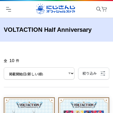
VOLTACTION Half Anniversary
10
全
件
絞り込み