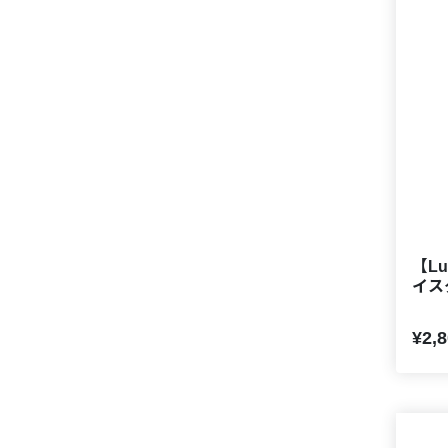
【Lu
イス
¥2,