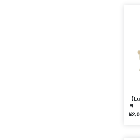
【Lu
ョ
¥2,