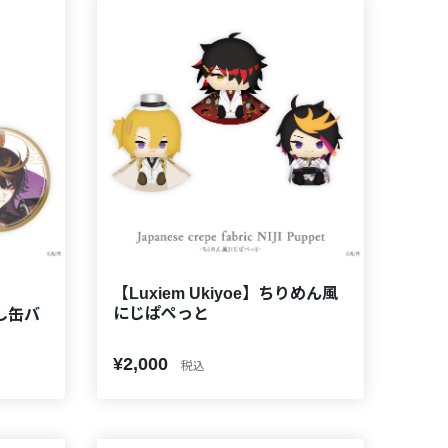
【Luxiem Ukiyoe】ちりめん風
にじぱぺっと
押し缶バ
¥2,000
税込