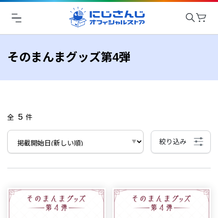
そのまんまグッズ第4弾
5
全
件
絞り込み