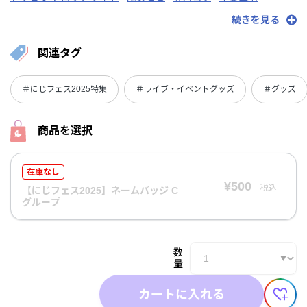
狂蘭 メロコ
ジョー・力一
ミラン・ケストレル
竜胆尊
続きを見る
ヤン ナリ
フィナーナ 竜宮
関連タグ
＃にじフェス2025特集
＃ライブ・イベントグッズ
＃グッズ
商品を選択
在庫なし
¥500
税込
【にじフェス2025】ネームバッジ C
グループ
数
量
カートに入れる