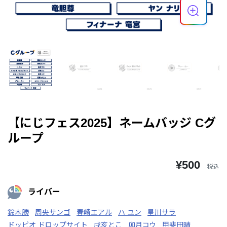
【にじフェス2025】ネームバッジ Cグ
ループ
¥500
税込
ライバー
鈴木勝
周央サンゴ
春崎エアル
ハ ユン
星川サラ
ドッピオ ドロップサイト
戌亥とこ
卯月コウ
甲斐田晴