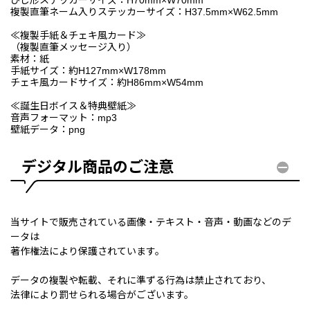
ひし形ステッカーサイズ：H70mm×W70mm
複製直筆ネーム入りステッカーサイズ：H37.5mm×W62.5mm
≪複製手紙＆チェキ風カード≫
（複製直筆メッセージ入り）
素材：紙
手紙サイズ：約H127mm×W178mm
チェキ風カードサイズ：約H86mm×W54mm
≪誕生日ボイス＆特典壁紙≫
音声フォーマット：mp3
壁紙データ：png
デジタル商品のご注意
当サイトで販売されている画像・テキスト・音声・動画などのデ
ータは
著作権法により保護されています。
データの複製や転載、それに準ずる行為は禁止されており、
法律により罰せられる場合がございます。