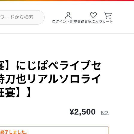
ログイン・新規登録
お気に入り
カート
宴】にじぱぺライブセ
持刀也リアルソロライ
狂宴】】
¥2,500
税込
は終了しました。