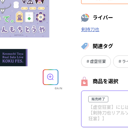
ライバー
剣持刀也
関連タグ
＃虚空狂宴
＃ラ
商品を選択
販売終了
【虚空狂宴】にじ
【剣持刀也リアル
狂宴】】