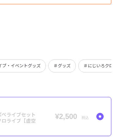
イブ・イベントグッズ
＃グッズ
＃にじいろクローゼット
ぱぺライブセット
¥2,500
税込
ソロライブ【虚空