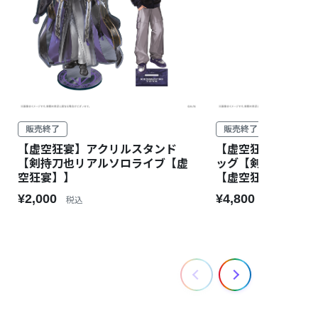
販売終了
販売終了
【虚空狂宴】アクリルスタンド
【虚空狂宴】ポー
【剣持刀也リアルソロライブ【虚
ッグ【剣持刀也リ
空狂宴】】
【虚空狂宴】】
¥2,000
¥4,800
税込
税込