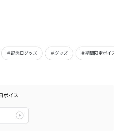
＃記念日グッズ
＃グッズ
＃期間限定ボイス
＃デ
日ボイス