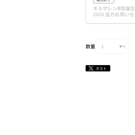
販売終了
ギルザレンⅢ世誕
2026 全力お祝い
数量