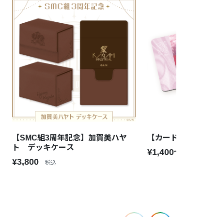
【SMC組3周年記念】加賀美ハヤ
【カードサプライ vo
ト デッキケース
¥1,400~¥3,500
¥3,800
税込