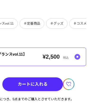
vol.11
＃定番商品
＃グッズ
＃コスメ
＃に
ンスvol.11】
¥2,500
税込
カートに入れる
計につき、5点までのご購入とさせていただきます。