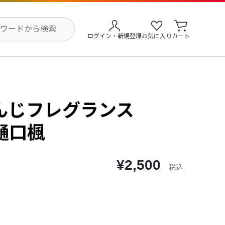
ログイン・新規登録
お気に入り
カート
んじフレグランス
 樋口楓
¥2,500
税込