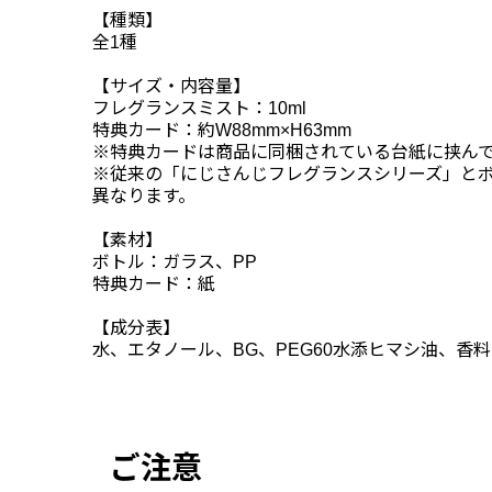
【種類】
全1種
【サイズ・内容量】
フレグランスミスト：10ml
特典カード：約W88mm×H63mm
※特典カードは商品に同梱されている台紙に挟ん
※従来の「にじさんじフレグランスシリーズ」とボ
異なります。
【素材】
ボトル：ガラス、PP
特典カード：紙
【成分表】
水、エタノール、BG、PEG60水添ヒマシ油、香料
ご注意