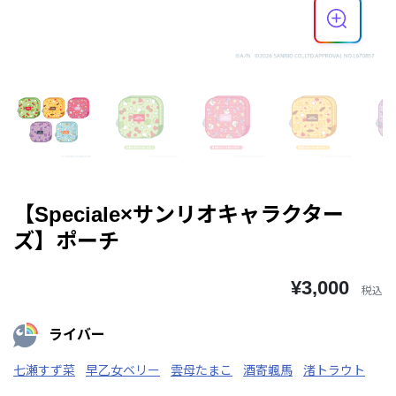
【Speciale×サンリオキャラクター
ズ】ポーチ
¥3,000
税込
ライバー
七瀬すず菜
早乙女ベリー
雲母たまこ
酒寄颯馬
渚トラウト