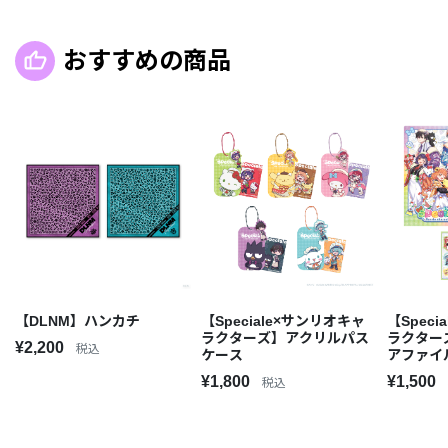
おすすめの商品
【DLNM】ハンカチ
【Speciale×サンリオキャ
【Spec
ラクターズ】アクリルパス
ラクター
¥2,200
税込
ケース
アファイ
ット
¥1,800
¥1,500
税込