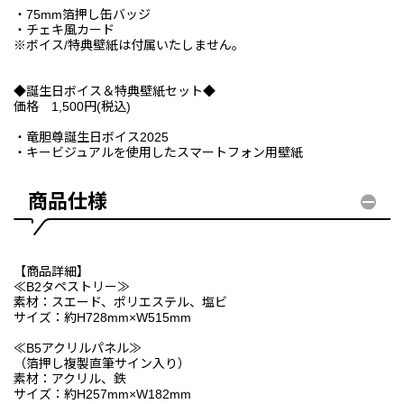
・75mm箔押し缶バッジ
・チェキ風カード
※ボイス/特典壁紙は付属いたしません。
◆誕生日ボイス＆特典壁紙セット◆
価格 1,500円(税込)
・竜胆尊誕生日ボイス2025
・キービジュアルを使用したスマートフォン用壁紙
商品仕様
【商品詳細】
≪B2タペストリー≫
素材：スエード、ポリエステル、塩ビ
サイズ：約H728mm×W515mm
≪B5アクリルパネル≫
（箔押し複製直筆サイン入り）
素材：アクリル、鉄
サイズ：約H257mm×W182mm