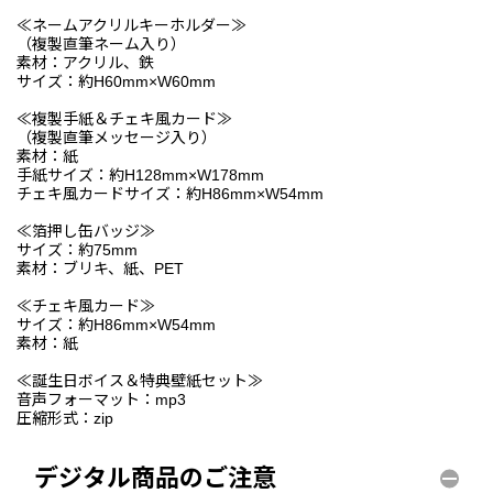
≪ネームアクリルキーホルダー≫
（複製直筆ネーム入り）
素材：アクリル、鉄
サイズ：約H60mm×W60mm
≪複製手紙＆チェキ風カード≫
（複製直筆メッセージ入り）
素材：紙
手紙サイズ：約H128mm×W178mm
チェキ風カードサイズ：約H86mm×W54mm
≪箔押し缶バッジ≫
サイズ：約75mm
素材：ブリキ、紙、PET
≪チェキ風カード≫
サイズ：約H86mm×W54mm
素材：紙
≪誕生日ボイス＆特典壁紙セット≫
音声フォーマット：mp3
圧縮形式：zip
デジタル商品のご注意