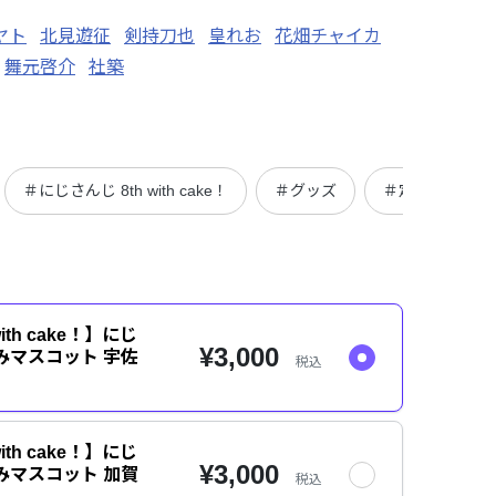
ヤト
北見遊征
剣持刀也
皇れお
花畑チャイカ
舞元啓介
社築
＃にじさんじ 8th with cake！
＃グッズ
＃定番商品
ith cake！】にじ
¥3,000
みマスコット 宇佐
税込
ith cake！】にじ
¥3,000
みマスコット 加賀
税込