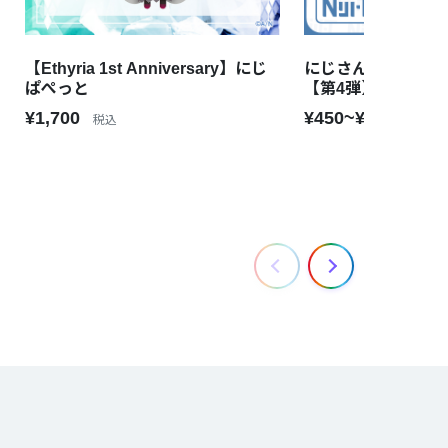
【Ethyria 1st Anniversary】にじ
にじさんじライバー
ぱぺっと
【第4弾】 ベルモ
¥1,700
¥450~¥4,800
税込
税込