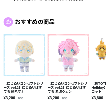
「出荷完了のお知らせ」メールが届くまでお待ちください。
おすすめの商品
【にじぬいコンセプトシリ
【にじぬいコンセプトシリ
【RITOTE
ーズ vol.2】にじぬいぱす
ーズ vol.2】にじぬいぱす
Holid
てる 緋八マナ
てる 赤城ウェン
コット
¥3,200
¥3,200
¥3,800
税込
税込