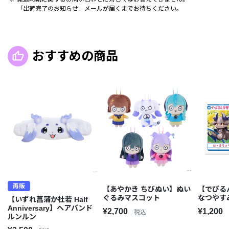
「出荷完了のお知らせ」メールが届くまでお待ちください。
おすすめの商品
再販
【あやかき ちびぬい】ぬい
【でびる
ぐるみマスコット
なつやす
【いずれ菖蒲か杜若 Half
Anniversary】ヘアバンド
¥2,700
¥1,200
税込
ルンルン