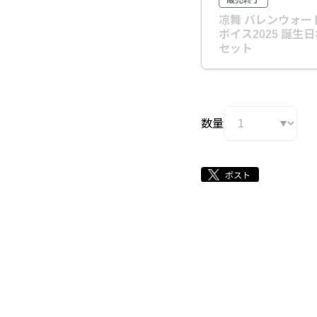
販売終了
凉舞 バレンウォー
ボイス2025 誕生
セット
数量