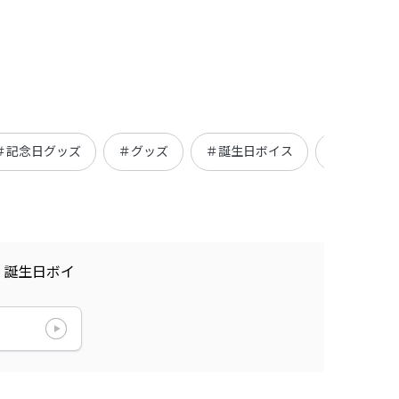
＃記念日グッズ
＃グッズ
＃誕生日ボイス
＃期間限定
 誕生日ボイ