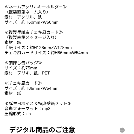
≪ネームアクリルキーホルダー≫
（複製直筆ネーム入り）
素材：アクリル、鉄
サイズ：約H60mm×W60mm
≪複製手紙＆チェキ風カード≫
（複製直筆メッセージ入り）
素材：紙
手紙サイズ：約H128mm×W178mm
チェキ風カードサイズ：約H86mm×W54mm
≪箔押し缶バッジ≫
サイズ：約75mm
素材：ブリキ、紙、PET
≪チェキ風カード≫
サイズ：約H86mm×W54mm
素材：紙
≪誕生日ボイス＆特典壁紙セット≫
音声フォーマット：mp3
圧縮形式：zip
デジタル商品のご注意