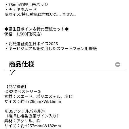
・75mm箔押し缶バッジ
・チェキ風カード
※ボイス/特典壁紙は付属いたしません。
◆誕生日ボイス＆特典壁紙セット◆
価格 1,500円(税込)
・北見遊征誕生日ボイス2025
・キービジュアルを使用したスマートフォン用壁紙
商品仕様
【商品詳細】
≪B2タペストリー≫
素材：スエード、ポリエステル、塩ビ
サイズ：約H728mm×W515mm
≪B5アクリルパネル≫
（箔押し複製直筆サイン入り）
素材：アクリル、鉄
サイズ：約H257mm×W182mm