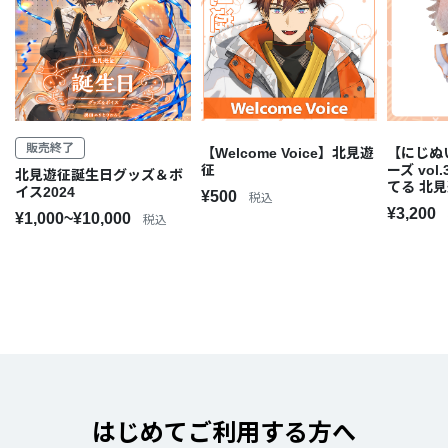
販売終了
【Welcome Voice】北見遊
【にじぬ
征
ーズ vo
北見遊征誕生日グッズ＆ボ
てる 北
イス2024
¥500
税込
¥3,200
¥1,000~¥10,000
税込
はじめてご利用する方へ