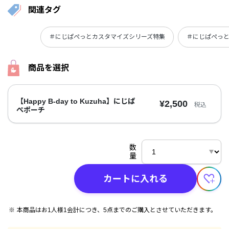
関連タグ
＃にじぱぺっとカスタマイズシリーズ特集
＃にじぱぺっ
商品を選択
【Happy B-day to Kuzuha】にじぱ
¥2,500
税込
ぺポーチ
数
量
カートに入れる
本商品はお1人様1会計につき、5点までのご購入とさせていただきます。