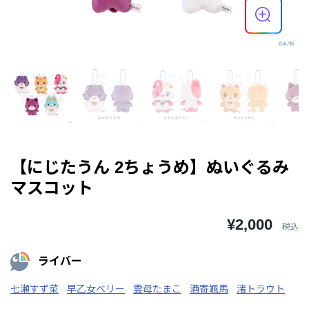
【にじたうん 2ちょうめ】ぬいぐるみ
マスコット
¥2,000
税込
ライバー
七瀬すず菜
早乙女ベリー
雲母たまこ
酒寄颯馬
渚トラウト