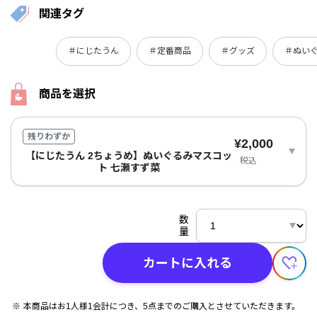
関連タグ
＃にじたうん
＃定番商品
＃グッズ
＃ぬい
商品を選択
残りわずか
¥2,000
【にじたうん 2ちょうめ】ぬいぐるみマスコッ
税込
ト 七瀬すず菜
数
量
カートに入れる
本商品はお1人様1会計につき、5点までのご購入とさせていただきます。