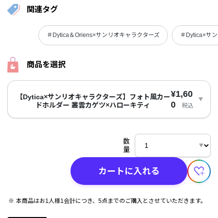
関連タグ
＃Dytica＆Oriens×サンリオキャラクターズ
＃Dytica×
商品を選択
¥1,60
【Dytica×サンリオキャラクターズ】フォト風カー
0
ドホルダー 叢雲カゲツ×ハローキティ
税込
数
量
カートに入れる
本商品はお1人様1会計につき、5点までのご購入とさせていただきます。