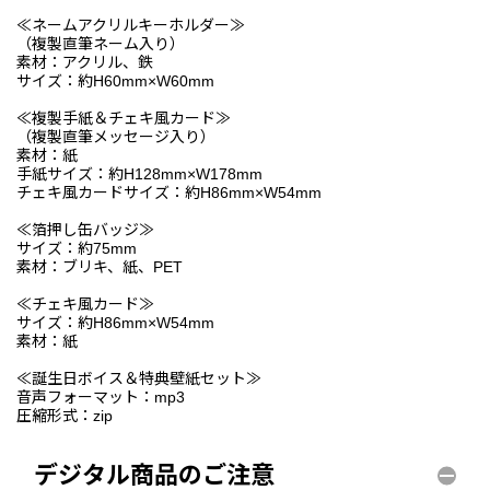
≪ネームアクリルキーホルダー≫
（複製直筆ネーム入り）
素材：アクリル、鉄
サイズ：約H60mm×W60mm
≪複製手紙＆チェキ風カード≫
（複製直筆メッセージ入り）
素材：紙
手紙サイズ：約H128mm×W178mm
チェキ風カードサイズ：約H86mm×W54mm
≪箔押し缶バッジ≫
サイズ：約75mm
素材：ブリキ、紙、PET
≪チェキ風カード≫
サイズ：約H86mm×W54mm
素材：紙
≪誕生日ボイス＆特典壁紙セット≫
音声フォーマット：mp3
圧縮形式：zip
デジタル商品のご注意