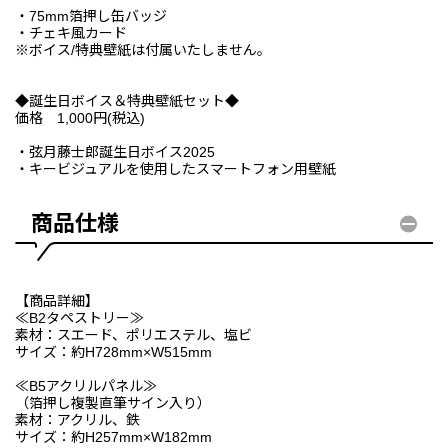
・75mm箔押し缶バッジ
・チェキ風カード
※ボイス/特典壁紙は付属いたしません。
◆誕生日ボイス＆特典壁紙セット◆
価格 1,000円(税込)
・弦月藤士郎誕生日ボイス2025
・キービジュアルを使用したスマートフォン用壁紙
商品仕様
【商品詳細】
≪B2タペストリー≫
素材：スエード、ポリエステル、塩ビ
サイズ：約H728mm×W515mm
≪B5アクリルパネル≫
（箔押し複製直筆サイン入り）
素材：アクリル、鉄
サイズ：約H257mm×W182mm