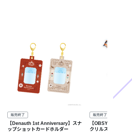
販売終了
販売終了
【Denauth 1st Anniversary】スナ
【OBSYDIA 4th An
ップショットカードホルダー
クリルスタンド