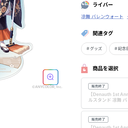
ライバー
凉舞 バレンウォート
関連タグ
＃グッズ
＃記念
商品を選択
販売終了
【Denauth 1st A
ルスタンド 凉舞 
販売終了
【Denauth 1st A