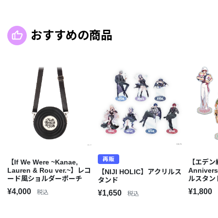
おすすめの商品
再販
【If We Were ~Kanae,
【エデン組
Lauren & Rou ver.~】レコ
Annive
【NIJI HOLIC】アクリルス
ード風ショルダーポーチ
ルスタン
タンド
¥4,000
¥1,800
税込
¥1,650
税込