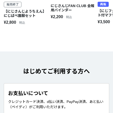
再販
販売終了
にじさんじFAN CLUB 会報
用バインダー
【にじフ
【にじさんじようちえん】
ト付マフ
にじぱぺ園服セット
¥2,200
税込
¥3,500
¥2,800
税込
はじめてご利用する方へ
お支払いについて
クレジットカード決済、d払い決済、PayPay決済、あと払い
（ペイディ）がご利用いただけます。