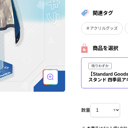
関連タグ
＃アクリルグッズ
商品を選択
残りわずか
【Standard Goo
スタンド 四季凪ア
数量