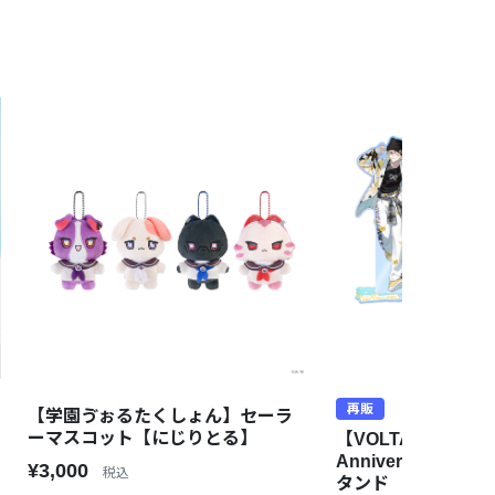
再販
【学園ゔぉるたくしょん】セーラ
ーマスコット【にじりとる】
【VOLTACTION 3r
Anniversary
¥3,000
税込
タンド