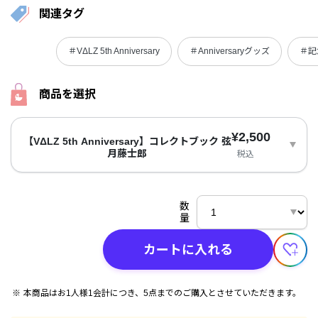
関連タグ
＃VΔLZ 5th Anniversary
＃Anniversaryグッズ
＃記
商品を選択
¥2,500
【VΔLZ 5th Anniversary】コレクトブック 弦
月藤士郎
税込
数
量
カートに入れる
本商品はお1人様1会計につき、5点までのご購入とさせていただきます。