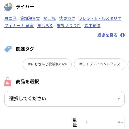
ライバー
白雪巴
葉加瀬冬雪
樋口楓
伏見ガク
フレン・E・ルスタリオ
フィナーナ 竜宮
ましろ爻
魔界ノりりむ
森中花咲
リゼ・ヘルエスタ
卯月コウ
ギルザレンⅢ世
赤羽葉子
続きを見る
アンジュ・カトリーナ
戌亥とこ
石神のぞみ
倉持めると
来栖夏芽
笹木咲
静凛
椎名唯華
月ノ美兎
関連タグ
＃にじさんじ歌謡祭2024
＃ライブ・イベントグッズ
商品を選択
選択してください
数
量