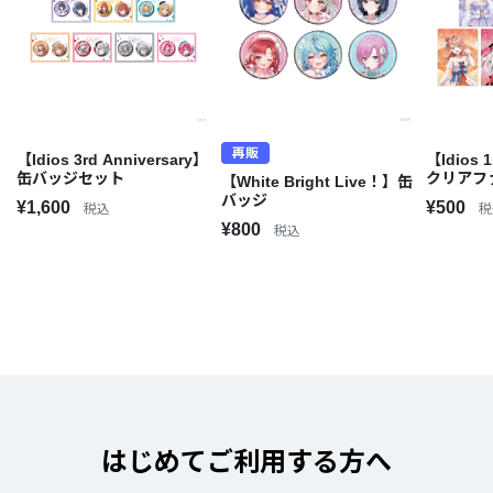
再販
【Idios 3rd Anniversary】
【Idios 1
缶バッジセット
クリアフ
【White Bright Live！】缶
バッジ
¥1,600
¥500
税込
税
¥800
税込
はじめてご利用する方へ