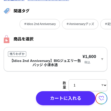
関連タグ
＃Idios 2nd Anniversary
＃Anniversaryグッズ
＃記
商品を選択
残りわずか
¥1,600
【Idios 2nd Anniversary】BIGジュエリー缶
税込
バッジ 小清水透
数
量
カートに入れる