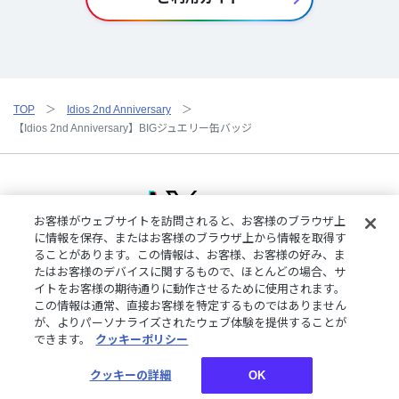
TOP
Idios 2nd Anniversary
【Idios 2nd Anniversary】BIGジュエリー缶バッジ
お客様がウェブサイトを訪問されると、お客様のブラウザ上
に情報を保存、またはお客様のブラウザ上から情報を取得す
ることがあります。この情報は、お客様、お客様の好み、ま
ご利用規約
特定商取引法に基づく表記
プライバシーポリシー
たはお客様のデバイスに関するもので、ほとんどの場合、サ
ご利用ガイド
よくある質問
お問い合わせ
にじさんじ公式サイト
イトをお客様の期待通りに動作させるために使用されます。
クッキーの詳細
この情報は通常、直接お客様を特定するものではありません
が、よりパーソナライズされたウェブ体験を提供することが
できます。
クッキーポリシー
©︎ANYCOLOR, Inc.
クッキーの詳細
OK