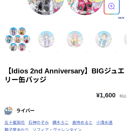
【Idios 2nd Anniversary】BIGジュエ
リー缶バッジ
¥1,600
税込
ライバー
五十嵐梨花
石神のぞみ
鏑木ろこ
倉持めると
小清水透
獅子堂あかり
ソフィア・ヴァレンタイン