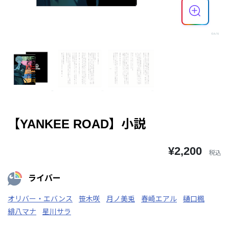
【YANKEE ROAD】小説
¥2,200
税込
ライバー
オリバー・エバンス
笹木咲
月ノ美兎
春崎エアル
樋口楓
緋八マナ
星川サラ