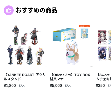
おすすめの商品
【YANKEE ROAD】アクリ
【Oriens 3rd】TOY BOX
【Sweet
ルスタンド
緋八マナ
ムチェキ
¥1,800
¥5,000
¥350
税込
税込
税