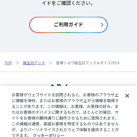
イドをご確認ください。
ご利用ガイド
TOP
誕生日グッズ
星導ショウ誕生日グッズ＆ボイス2024
お客様がウェブサイトを訪問されると、お客様のブラウザ上
に情報を保存、またはお客様のブラウザ上から情報を取得す
ることがあります。この情報は、お客様、お客様の好み、ま
ご利用規約
特定商取引法に基づく表記
プライバシーポリシー
たはお客様のデバイスに関するもので、ほとんどの場合、サ
ご利用ガイド
よくある質問
お問い合わせ
にじさんじ公式サイト
イトをお客様の期待通りに動作させるために使用されます。
クッキーの詳細
この情報は通常、直接お客様を特定するものではありません
が、よりパーソナライズされたウェブ体験を提供することが
できます。
クッキーポリシー