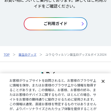
お買い物についてご案内しております。詳しくはご利用ガ
イドをご確認ください。
ご利用ガイド
TOP
誕生日グッズ
ユウ Q ウィルソン誕生日グッズ＆ボイス2024
お客様がウェブサイトを訪問されると、お客様のブラウザ上
に情報を保存、またはお客様のブラウザ上から情報を取得す
ることがあります。この情報は、お客様、お客様の好み、ま
ご利用規約
特定商取引法に基づく表記
プライバシーポリシー
たはお客様のデバイスに関するもので、ほとんどの場合、サ
ご利用ガイド
よくある質問
お問い合わせ
にじさんじ公式サイト
イトをお客様の期待通りに動作させるために使用されます。
クッキーの詳細
この情報は通常、直接お客様を特定するものではありません
が、よりパーソナライズされたウェブ体験を提供することが