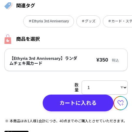
関連タグ
＃Ethyria 3rd Anniversary
＃グッズ
＃カード・ス
商品を選択
【Ethyria 3rd Anniversary】ランダ
¥350
税込
ムチェキ風カード
数
量
カートに入れる
本商品はお1人様1会計につき、40点までのご購入とさせていただきます。