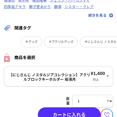
桜凛月
笹木咲
椎名唯華
シェリン・バーガンディ
四季凪アキラ
獅子堂あかり
静凛
シスター・クレア
渋谷ハジメ
ジョー・力一
白雪巴
続きを見る
関連タグ
＃グッズ
＃アクリルグッズ
＃にじさんじ ノスタ
商品を選択
¥1,400
【にじさんじ ノスタルジアコレクション】アクリ
ルブロックキーホルダー 桜凛月
税込
数
量
カートに入れる