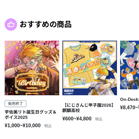
おすすめの商品
On-De
販売終了
【にじさんじ甲子園2026】
¥8,470~
麒麟高校
宇佐美リト誕生日グッズ＆
ボイス2025
¥600~¥4,800
税込
¥1,000~¥10,000
税込