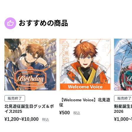
おすすめの商品
販売終了
販売終了
【Welcome Voice】北見遊
征
北見遊征誕生日グッズ＆ボ
魁星誕生
イス2025
2026
¥500
税込
¥1,200~¥10,000
¥1,000~
税込