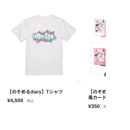
【のぞめるdiary】Tシャツ
【のぞめるdiary
風カード
¥4,500
税込
¥350
税込