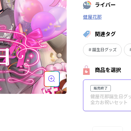
ライバー
健屋花那
関連タグ
＃誕生日グッズ
商品を選択
販売終了
健屋花那誕生日グッ
全力お祝いセット