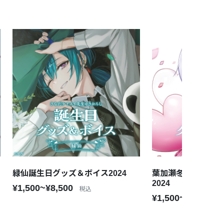
緑仙誕生日グッズ＆ボイス2024
葉加瀬冬雪誕生日
2024
¥1,500~¥8,500
税込
¥1,500~¥8,500