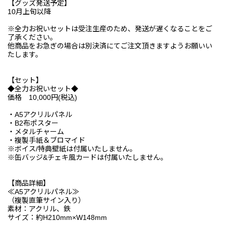
【グッズ発送予定】
10月上旬以降
※全力お祝いセットは受注生産のため、発送が遅くなることをご
了承ください。
他商品をお急ぎの場合は別決済にてご注文頂きますようお願いい
たします。
【セット】
◆全力お祝いセット◆
価格 10,000円(税込)
・A5アクリルパネル
・B2布ポスター
・メタルチャーム
・複製手紙＆ブロマイド
※ボイス/特典壁紙は付属いたしません。
※缶バッジ&チェキ風カードは付属いたしません。
【商品詳細】
≪A5アクリルパネル≫
（複製直筆サイン入り）
素材：アクリル、鉄
サイズ：約H210mm×W148mm