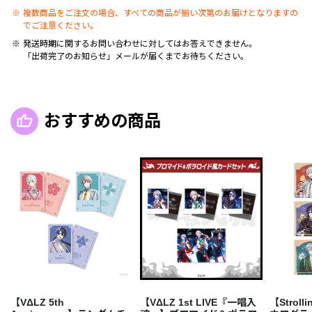
複数商品をご注文の場合、すべての商品が揃い次第のお届けとなりますの
でご注意ください。
発送時期に関するお問い合わせに対してはお答えできません。
「出荷完了のお知らせ」メールが届くまでお待ちください。
おすすめの商品
【VΔLZ 5th
【VΔLZ 1st LIVE『一唱入
【Stroll