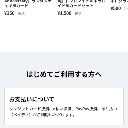
Anniversary】ランダムチ
魂』】ブロマイド＆ポラロ
ホログラ
ェキ風カード
イド風カードセット
¥500
税
¥350
¥1,500
税込
税込
はじめてご利用する方へ
お支払いについて
クレジットカード決済、d払い決済、PayPay決済、あと払い
（ペイディ）がご利用いただけます。