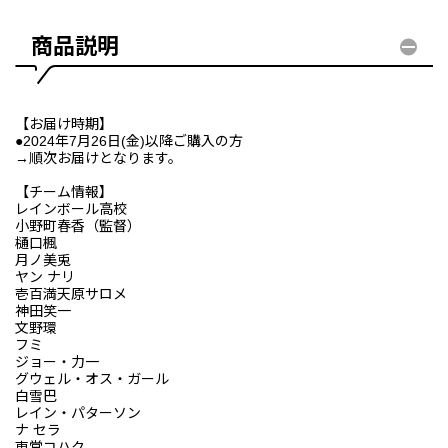
商品説明
【お届け時期】
●2024年7月26日(金)以降ご購入の方
→順次お届けとなります。
【チーム情報】
レインボール高校
小野町春香（監督）
樋口楓
月ノ美兎
ヤン ナリ
壱百満天原サロメ
神田笑一
文野環
フミ
ジョー・力一
グウェル・オス・ガール
白雪巴
レイン・パターソン
ナ セラ
東堂コハク