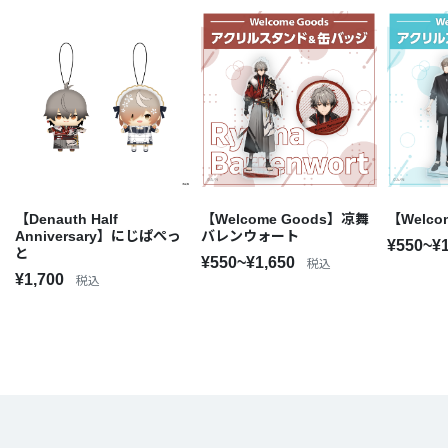
【Denauth Half
【Welcome Goods】凉舞
【Welco
Anniversary】にじぱぺっ
バレンウォート
¥550~¥
と
¥550~¥1,650
税込
¥1,700
税込