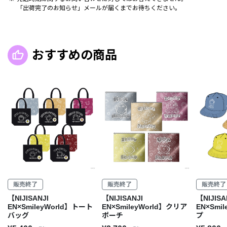
「出荷完了のお知らせ」メールが届くまでお待ちください。
おすすめの商品
販売終了
販売終了
販売終了
【NIJISANJI
【NIJISANJI
【NIJISA
EN×SmileyWorld】トート
EN×SmileyWorld】クリア
EN×Smi
バッグ
ポーチ
プ