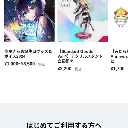
空星きらめ誕生日グッズ＆
【Standard Goods
【みたらし
ボイス2024
Vol.4】アクリルスタンド
Annive
立伝都々
と
¥1,000~¥8,500
税込
¥2,200
¥1,700
税込
はじめてご利用する方へ