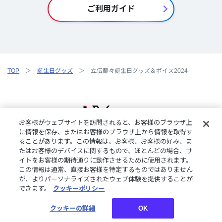
ご利用ガイド
TOP
誕生日グッズ
立伝都々誕生日グッズ＆ボイス2024
お客様がウェブサイトを訪問されると、お客様のブラウザ上
に情報を保存、またはお客様のブラウザ上から情報を取得す
ることがあります。この情報は、お客様、お客様の好み、ま
ご利用規約
特定商取引法に基づく表記
プライバシーポリシー
たはお客様のデバイスに関するもので、ほとんどの場合、サ
ご利用ガイド
よくある質問
お問い合わせ
にじさんじ公式サイト
イトをお客様の期待通りに動作させるために使用されます。
クッキーの詳細
この情報は通常、直接お客様を特定するものではありません
が、よりパーソナライズされたウェブ体験を提供することが
できます。
クッキーポリシー
©︎ANYCOLOR, Inc.
クッキーの詳細
OK