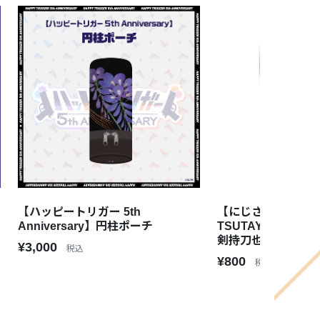
【ハッピートリガー 5th
【にじさんじ×SHIB
Anniversary】円柱ポーチ
TSUTAYAコラボ
剣持刀也
¥3,000
税込
¥800
税込