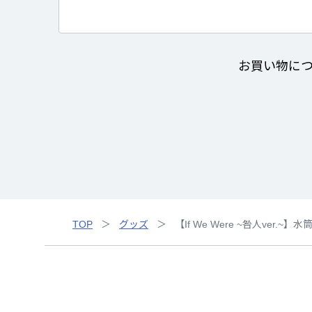
お買い物に
TOP
グッズ
【If We Were ~咎人ver.~】水