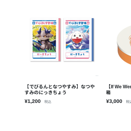
【でびるんとなつやすみ】なつや
【If We Were ~咎人ver.~
すみのにっきちょう
箱
¥1,200
¥3,000
税込
税