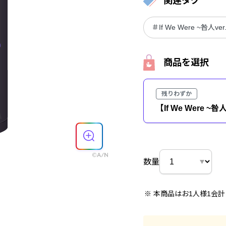
関連タグ
＃If We Were ~咎人ver
商品を選択
残りわずか
【If We Were ~咎
数量
本商品はお1人様1会